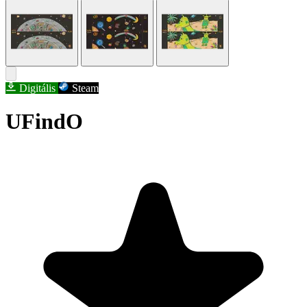
Digitális
Steam
UFindO