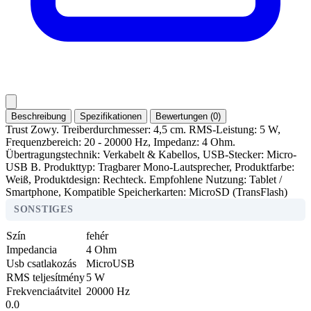
Beschreibung
Spezifikationen
Bewertungen (0)
Trust Zowy. Treiberdurchmesser: 4,5 cm. RMS-Leistung: 5 W,
Frequenzbereich: 20 - 20000 Hz, Impedanz: 4 Ohm.
Übertragungstechnik: Verkabelt & Kabellos, USB-Stecker: Micro-
USB B. Produkttyp: Tragbarer Mono-Lautsprecher, Produktfarbe:
Weiß, Produktdesign: Rechteck. Empfohlene Nutzung: Tablet /
Smartphone, Kompatible Speicherkarten: MicroSD (TransFlash)
SONSTIGES
Szín
fehér
Impedancia
4 Ohm
Usb csatlakozás
MicroUSB
RMS teljesítmény
5 W
Frekvenciaátvitel
20000 Hz
0.0