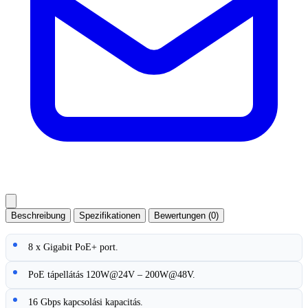
Beschreibung
Spezifikationen
Bewertungen (0)
8 x Gigabit PoE+ port.
PoE tápellátás 120W@24V – 200W@48V.
16 Gbps kapcsolási kapacitás.