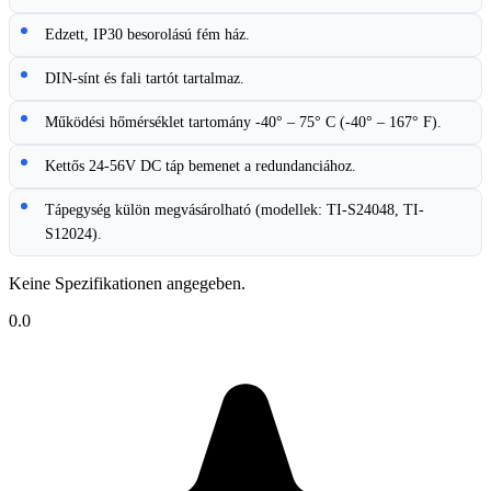
Edzett, IP30 besorolású fém ház.
DIN-sínt és fali tartót tartalmaz.
Működési hőmérséklet tartomány -40° – 75° C (-40° – 167° F).
Kettős 24-56V DC táp bemenet a redundanciához.
Tápegység külön megvásárolható (modellek: TI-S24048, TI-
S12024).
Keine Spezifikationen angegeben.
0.0