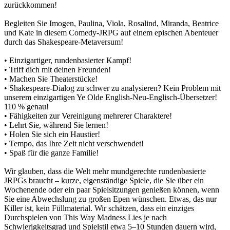
zurückkommen!
Begleiten Sie Imogen, Paulina, Viola, Rosalind, Miranda, Beatrice
und Kate in diesem Comedy-JRPG auf einem epischen Abenteuer
durch das Shakespeare-Metaversum!
• Einzigartiger, rundenbasierter Kampf!
• Triff dich mit deinen Freunden!
• Machen Sie Theaterstücke!
• Shakespeare-Dialog zu schwer zu analysieren? Kein Problem mit
unserem einzigartigen Ye Olde English-Neu-Englisch-Übersetzer!
110 % genau!
• Fähigkeiten zur Vereinigung mehrerer Charaktere!
• Lehrt Sie, während Sie lernen!
• Holen Sie sich ein Haustier!
• Tempo, das Ihre Zeit nicht verschwendet!
• Spaß für die ganze Familie!
Wir glauben, dass die Welt mehr mundgerechte rundenbasierte
JRPGs braucht – kurze, eigenständige Spiele, die Sie über ein
Wochenende oder ein paar Spielsitzungen genießen können, wenn
Sie eine Abwechslung zu großen Epen wünschen. Etwas, das nur
Killer ist, kein Füllmaterial. Wir schätzen, dass ein einziges
Durchspielen von This Way Madness Lies je nach
Schwierigkeitsgrad und Spielstil etwa 5–10 Stunden dauern wird,