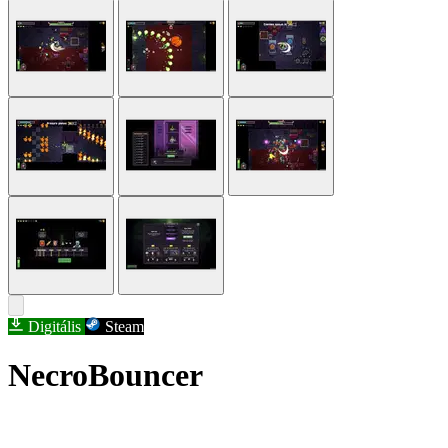
Digitális
Steam
NecroBouncer