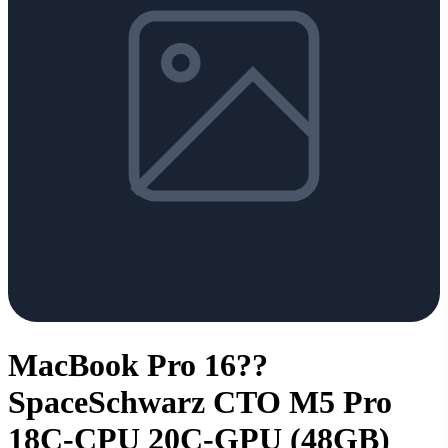
MacBook Pro 16??
SpaceSchwarz CTO M5 Pro
18C-CPU 20C-GPU (48GB)