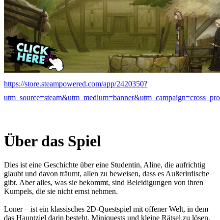
https://store.steampowered.com/app/2420350?
utm_source=steam&utm_medium=banner&utm_campaign=cross_p
Über das Spiel
Dies ist eine Geschichte über eine Studentin, Aline, die aufrichtig
glaubt und davon träumt, allen zu beweisen, dass es Außerirdische
gibt. Aber alles, was sie bekommt, sind Beleidigungen von ihren
Kumpels, die sie nicht ernst nehmen.
Loner – ist ein klassisches 2D-Questspiel mit offener Welt, in dem
das Hauptziel darin besteht, Miniquests und kleine Rätsel zu lösen.