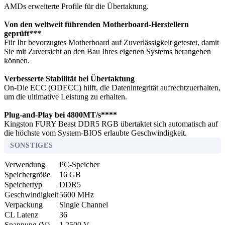
AMDs erweiterte Profile für die Übertaktung.
Von den weltweit führenden Motherboard-Herstellern
geprüft***
Für Ihr bevorzugtes Motherboard auf Zuverlässigkeit getestet, damit
Sie mit Zuversicht an den Bau Ihres eigenen Systems herangehen
können.
Verbesserte Stabilität bei Übertaktung
On-Die ECC (ODECC) hilft, die Datenintegrität aufrechtzuerhalten,
um die ultimative Leistung zu erhalten.
Plug-and-Play bei 4800MT/s****
Kingston FURY Beast DDR5 RGB übertaktet sich automatisch auf
die höchste vom System-BIOS erlaubte Geschwindigkeit.
SONSTIGES
Verwendung
PC-Speicher
Speichergröße
16 GB
Speichertyp
DDR5
Geschwindigkeit
5600 MHz
Verpackung
Single Channel
CL Latenz
36
Spannung (V)
1.2500 V