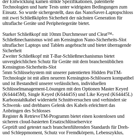
der Entwicklung kamen strikte Spezifikationen, patentierte
Technologien und harte Tests unter widrigsten Bedingungen zum
Einsatz. So wurde sichergestellt, dass das NanoSaver-Laptopschloss
mit zwei Schließköpfen Sicherheit der nächsten Generation für
ultraflache Geräte und Peripheriegeräte bietet.
Starker Schließkopf mit 10mm Durchmesser und Cleat™-
Schließmechanismus wird am Kensington Nano-Sicherheits-Slot
ultraflacher Laptops und Tablets angebracht und bietet überragende
Sicherheit
Zweiter Schließkopf mit T-Bar-Schließmechanismus bietet
unvergleichlichen Schutz für Geräte mit dem branchenüblichen
Kensington-Sicherheits-Slot
5mm Schlüsselsystem mit unserer patentierten Hidden PinTM-
Technologie ist mit allen neueren Kensington-Schlössern kompatibel
und ist Bestandteil unserer verlässlichen, individuellen
Schlüsselmanagement-Lösungen mit den Optionen Master Keyed
(K64445M), Single Keyed (K64445S) und Like Keyed (K64445L)
Karbonstahlkabel widersteht Schnittversuchen und verhindert sie
Schwenk- und drehbares Gelenk des Kabels erleichtert das
Anbringen des Schlosses
Register & RetrieveTM-Programm bietet einen kostenlosen und
sicheren cloud-basierten Ersatzschlüsselservice
Geprüft und getestet nach branchenführenden Standards für Dreh-
und Schleppmoment, Schutz vor Fremdkörpern, Lebenszyklus,