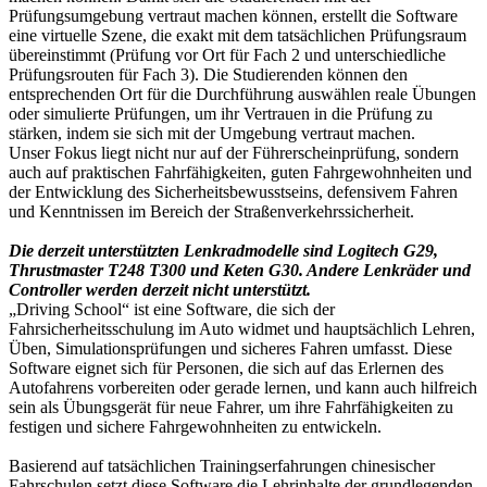
Prüfungsumgebung vertraut machen können, erstellt die Software
eine virtuelle Szene, die exakt mit dem tatsächlichen Prüfungsraum
übereinstimmt (Prüfung vor Ort für Fach 2 und unterschiedliche
Prüfungsrouten für Fach 3). Die Studierenden können den
entsprechenden Ort für die Durchführung auswählen reale Übungen
oder simulierte Prüfungen, um ihr Vertrauen in die Prüfung zu
stärken, indem sie sich mit der Umgebung vertraut machen.
Unser Fokus liegt nicht nur auf der Führerscheinprüfung, sondern
auch auf praktischen Fahrfähigkeiten, guten Fahrgewohnheiten und
der Entwicklung des Sicherheitsbewusstseins, defensivem Fahren
und Kenntnissen im Bereich der Straßenverkehrssicherheit.
Die derzeit unterstützten Lenkradmodelle sind Logitech G29,
Thrustmaster T248 T300 und Keten G30. Andere Lenkräder und
Controller werden derzeit nicht unterstützt.
„Driving School“ ist eine Software, die sich der
Fahrsicherheitsschulung im Auto widmet und hauptsächlich Lehren,
Üben, Simulationsprüfungen und sicheres Fahren umfasst. Diese
Software eignet sich für Personen, die sich auf das Erlernen des
Autofahrens vorbereiten oder gerade lernen, und kann auch hilfreich
sein als Übungsgerät für neue Fahrer, um ihre Fahrfähigkeiten zu
festigen und sichere Fahrgewohnheiten zu entwickeln.
Basierend auf tatsächlichen Trainingserfahrungen chinesischer
Fahrschulen setzt diese Software die Lehrinhalte der grundlegenden