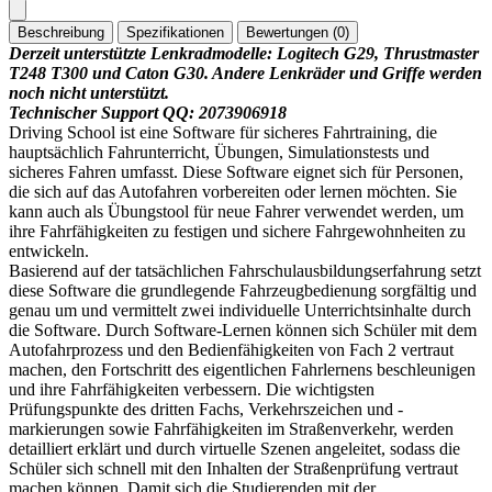
Beschreibung
Spezifikationen
Bewertungen (0)
Derzeit unterstützte Lenkradmodelle: Logitech G29, Thrustmaster
T248 T300 und Caton G30. Andere Lenkräder und Griffe werden
noch nicht unterstützt.
Technischer Support QQ: 2073906918
Driving School ist eine Software für sicheres Fahrtraining, die
hauptsächlich Fahrunterricht, Übungen, Simulationstests und
sicheres Fahren umfasst. Diese Software eignet sich für Personen,
die sich auf das Autofahren vorbereiten oder lernen möchten. Sie
kann auch als Übungstool für neue Fahrer verwendet werden, um
ihre Fahrfähigkeiten zu festigen und sichere Fahrgewohnheiten zu
entwickeln.
Basierend auf der tatsächlichen Fahrschulausbildungserfahrung setzt
diese Software die grundlegende Fahrzeugbedienung sorgfältig und
genau um und vermittelt zwei individuelle Unterrichtsinhalte durch
die Software. Durch Software-Lernen können sich Schüler mit dem
Autofahrprozess und den Bedienfähigkeiten von Fach 2 vertraut
machen, den Fortschritt des eigentlichen Fahrlernens beschleunigen
und ihre Fahrfähigkeiten verbessern. Die wichtigsten
Prüfungspunkte des dritten Fachs, Verkehrszeichen und -
markierungen sowie Fahrfähigkeiten im Straßenverkehr, werden
detailliert erklärt und durch virtuelle Szenen angeleitet, sodass die
Schüler sich schnell mit den Inhalten der Straßenprüfung vertraut
machen können. Damit sich die Studierenden mit der