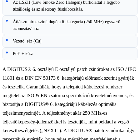
Az LSZH (Low Smoke Zero Halogen) burkolattal a legjobb
tűzállóság és az alacsony füstkibocsátás.
Átlátszó piros színű dugó a 6. kategória (250 MHz) egyszerű
azonosításához
Vezető: réz (Cu)
PoE + kész
A DIGITUS® 6. osztályú E osztályú patch zsinórokat az ISO / IEC
11801 és a DIN EN 50173 6. kategóriájú előírások szerint gyártják
és tesztelik. Garantálják, hogy a telepített kábelezési rendszer
megfelel az ISO & EN csatorna specifikáció követelményeinek, és
biztosítja a DIGITUS® 6. kategóriájú kábelezés optimális
teljesítményszintjét. A teljesítményt akár 250 MHz-es
teljesítőképesség-jellemzőkkel is teszteljük, mint például a végső
keresztbeszélgetés („NEXT”). A DIGITUS® patch zsinórokat úgy
tervezték és gyártják, hogy teljes mértékben megfeleljenek a