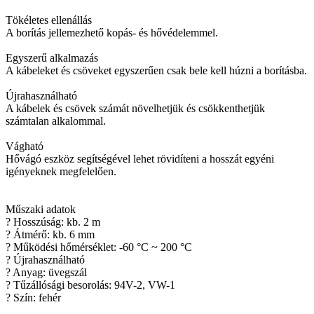
Tökéletes ellenállás
A borítás jellemezhető kopás- és hővédelemmel.
Egyszerű alkalmazás
A kábeleket és csöveket egyszerűen csak bele kell húzni a borításba.
Újrahasználható
A kábelek és csövek számát növelhetjük és csökkenthetjük
számtalan alkalommal.
Vágható
Hővágó eszköz segítségével lehet rövidíteni a hosszát egyéni
igényeknek megfelelően.
Műszaki adatok
? Hosszúság: kb. 2 m
? Átmérő: kb. 6 mm
? Működési hőmérséklet: -60 °C ~ 200 °C
? Újrahasználható
? Anyag: üvegszál
? Tűzállósági besorolás: 94V-2, VW-1
? Szín: fehér