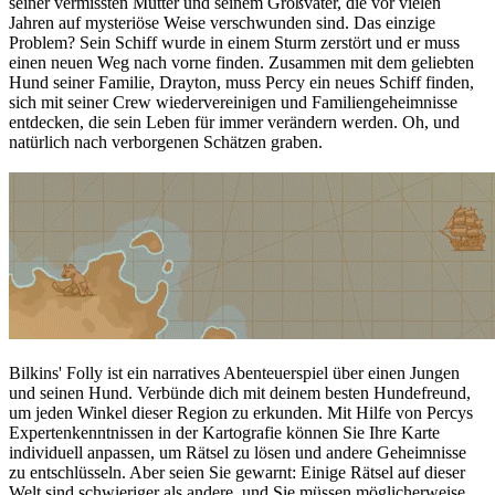
seiner vermissten Mutter und seinem Großvater, die vor vielen
Jahren auf mysteriöse Weise verschwunden sind. Das einzige
Problem? Sein Schiff wurde in einem Sturm zerstört und er muss
einen neuen Weg nach vorne finden. Zusammen mit dem geliebten
Hund seiner Familie, Drayton, muss Percy ein neues Schiff finden,
sich mit seiner Crew wiedervereinigen und Familiengeheimnisse
entdecken, die sein Leben für immer verändern werden. Oh, und
natürlich nach verborgenen Schätzen graben.
Bilkins' Folly ist ein narratives Abenteuerspiel über einen Jungen
und seinen Hund. Verbünde dich mit deinem besten Hundefreund,
um jeden Winkel dieser Region zu erkunden. Mit Hilfe von Percys
Expertenkenntnissen in der Kartografie können Sie Ihre Karte
individuell anpassen, um Rätsel zu lösen und andere Geheimnisse
zu entschlüsseln. Aber seien Sie gewarnt: Einige Rätsel auf dieser
Welt sind schwieriger als andere, und Sie müssen möglicherweise