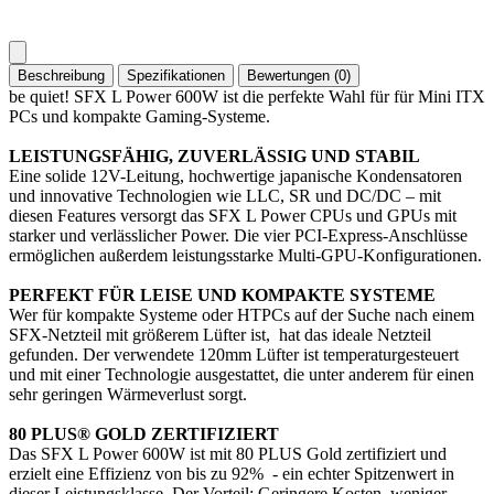
Beschreibung
Spezifikationen
Bewertungen (0)
be quiet! SFX L Power 600W ist die perfekte Wahl für für Mini ITX
PCs und kompakte Gaming-Systeme.
LEISTUNGSFÄHIG, ZUVERLÄSSIG UND STABIL
Eine solide 12V-Leitung, hochwertige japanische Kondensatoren
und innovative Technologien wie LLC, SR und DC/DC – mit
diesen Features versorgt das SFX L Power CPUs und GPUs mit
starker und verlässlicher Power. Die vier PCI-Express-Anschlüsse
ermöglichen außerdem leistungsstarke Multi-GPU-Konfigurationen.
PERFEKT FÜR LEISE UND KOMPAKTE SYSTEME
Wer für kompakte Systeme oder HTPCs auf der Suche nach einem
SFX-Netzteil mit größerem Lüfter ist, hat das ideale Netzteil
gefunden. Der verwendete 120mm Lüfter ist temperaturgesteuert
und mit einer Technologie ausgestattet, die unter anderem für einen
sehr geringen Wärmeverlust sorgt.
80 PLUS® GOLD ZERTIFIZIERT
Das SFX L Power 600W ist mit 80 PLUS Gold zertifiziert und
erzielt eine Effizienz von bis zu 92% - ein echter Spitzenwert in
dieser Leistungsklasse. Der Vorteil: Geringere Kosten, weniger