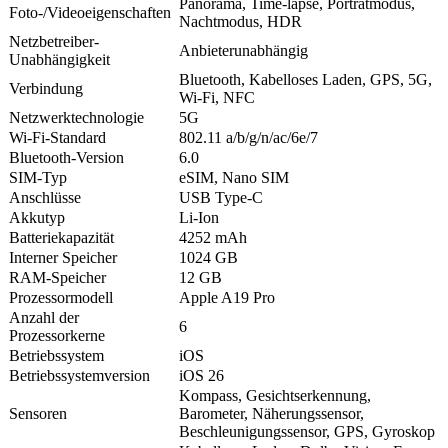
Panorama, Time-lapse, Porträtmodus,
Foto-/Videoeigenschaften
Nachtmodus, HDR
Netzbetreiber-
Anbieterunabhängig
Unabhängigkeit
Bluetooth, Kabelloses Laden, GPS, 5G,
Verbindung
Wi-Fi, NFC
Netzwerktechnologie
5G
Wi-Fi-Standard
802.11 a/b/g/n/ac/6e/7
Bluetooth-Version
6.0
SIM-Typ
eSIM, Nano SIM
Anschlüsse
USB Type-C
Akkutyp
Li-Ion
Batteriekapazität
4252 mAh
Interner Speicher
1024 GB
RAM-Speicher
12 GB
Prozessormodell
Apple A19 Pro
Anzahl der
6
Prozessorkerne
Betriebssystem
iOS
Betriebssystemversion
iOS 26
Kompass, Gesichtserkennung,
Sensoren
Barometer, Näherungssensor,
Beschleunigungssensor, GPS, Gyroskop