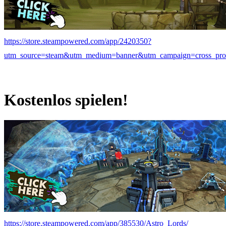
https://store.steampowered.com/app/2420350?
utm_source=steam&utm_medium=banner&utm_campaign=cross_p
Kostenlos spielen!
https://store.steampowered.com/app/385530/Astro_Lords/